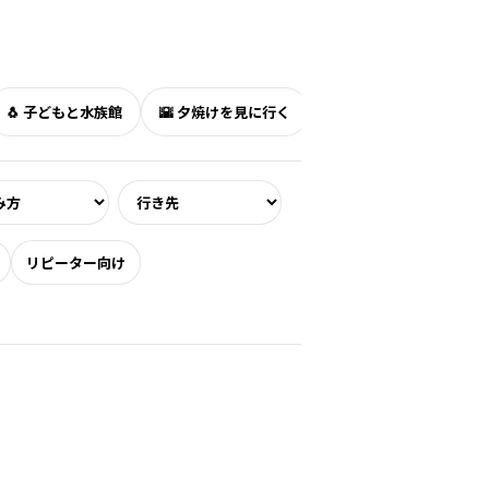
🐧 子どもと水族館
🌇 夕焼けを見に行く
☔ 雨でも小樽らしく
リピーター向け