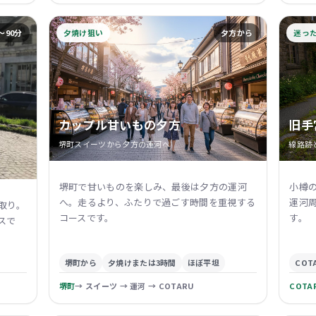
〜90分
夕焼け狙い
夕方から
迷っ
カップル甘いもの夕方
旧手
堺町スイーツから夕方の運河へ
線路跡
堺町で甘いものを楽しみ、最後は夕方の運河
小樽
へ。走るより、ふたりで過ごす時間を重視する
運河
取り。
コースです。
す。
スで
堺町から
夕焼けまたは3時間
ほぼ平坦
COT
堺町
→ スイーツ → 運河 → COTARU
COTA