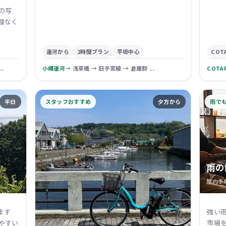
の写
理なく
運河から
2時間プラン
平坦中心
COT
.
小樽運河
→ 浅草橋 → 旧手宮線 → 倉庫群 ...
COTA
半日
スタッフおすすめ
夕方から
雨で
雨の
屋内多
ます
強い
やすい
市場