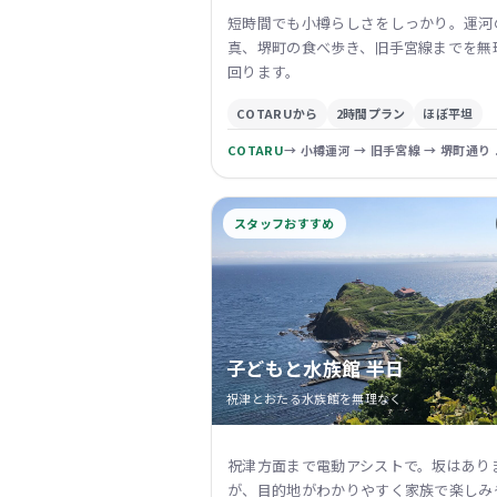
短時間でも小樽らしさをしっかり。運河
真、堺町の食べ歩き、旧手宮線までを無
回ります。
COTARUから
2時間プラン
ほぼ平坦
COTARU
→ 小樽運河 → 旧手宮線 → 堺町通り ..
スタッフおすすめ
子どもと水族館 半日
祝津とおたる水族館を無理なく
祝津方面まで電動アシストで。坂はあり
が、目的地がわかりやすく家族で楽しみ