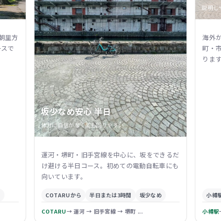
説明し
朝里方
海外
ースで
町・
りま
坂少なめ安心 半日
体力に自信がなくても回りやすい
運河・堺町・旧手宮線を中心に、坂をできるだ
け避ける半日コース。初めての電動自転車にも
向いています。
り
COTARUから
半日または3時間
坂少なめ
小樽
COTARU
→ 運河 → 旧手宮線 → 堺町 ...
小樽駅