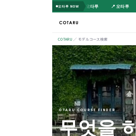
📍 오타루
📍 오타루
오타루 NOW
COTARU
／ モデルコース検索
OTARU COURSE FINDER
무엇을 