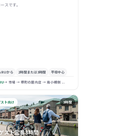
コースです。
ARUから
2時間または3時間
平坦中心
RU
→ 市場 → 堺町の屋内店 → 南小樽側 ...
ゲスト向け
3時間
ゲスト定番3時間