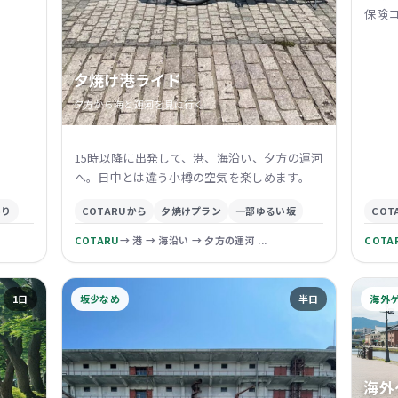
保険
夕焼け港ライド
夕方から海と運河を見に行く
15時以降に出発して、港、海沿い、夕方の運河
へ。日中とは違う小樽の空気を楽しめます。
あり
COTARUから
夕焼けプラン
一部ゆるい坂
COT
COTARU
→ 港 → 海沿い → 夕方の運河 ...
COTA
1日
坂少なめ
半日
海外
海外