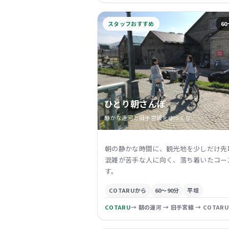
スタッフおすすめ
60
ひとり朝さんぽ
静かな運河と旧手宮線をゆっくり
朝の静かな時間に、観光地を少しだけ先
混雑が苦手な人に向く、落ち着いたコー
す。
COTARUから
60〜90分
平坦
COTARU
→ 朝の運河 → 旧手宮線 → COTARU