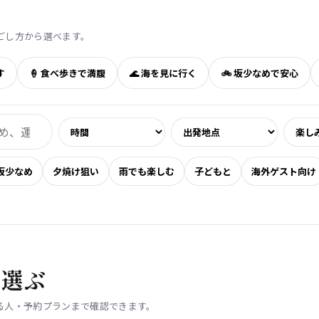
ぶ
ごし方から選べます。
す
🍦 食べ歩きで満腹
🌊 海を見に行く
🚲 坂少なめで安心
坂少なめ
夕焼け狙い
雨でも楽しむ
子どもと
海外ゲスト向け
を選ぶ
る人・予約プランまで確認できます。