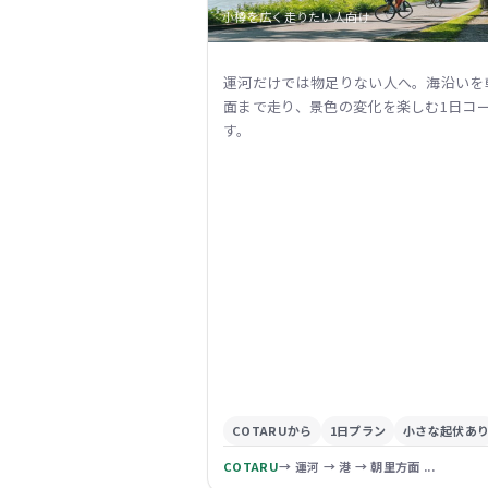
小樽を広く走りたい人向け
運河だけでは物足りない人へ。海沿いを
面まで走り、景色の変化を楽しむ1日コ
す。
COTARUから
1日プラン
小さな起伏あ
COTARU
→ 運河 → 港 → 朝里方面 ...