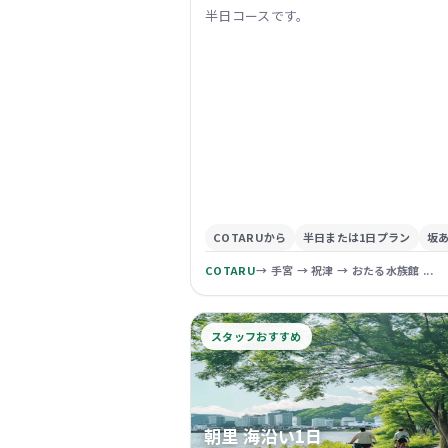
半日コースです。
COTARUから
半日または1日プラン
坂
COTARU
→ 手宮 → 祝津 → おたる水族館 ...
スタッフおすすめ
朝里 海沿い1日