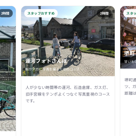
2時間
スタッフおすすめ
2時間
スタ
堺町
運河フォトさんぽ
甘いも
朝か夕方に写真を撮るためのコース
堺町
ツ、
人が少ない時間帯の運河、石造倉庫、ガス灯、
距離
旧手宮線をテンポよくつなぐ写真重視のコース
です。