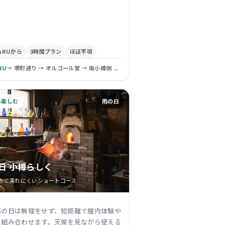
ARUから
3時間プラン
ほぼ平坦
RU
→ 堺町通り → オルゴール堂 → 南小樽側 ...
も楽しむ
雨の日
日 小樽らしく
めで濡れにくいショートコース
雨の日は無理をせず、短距離で屋内体験や
を組み合わせます。天候を見ながら使える