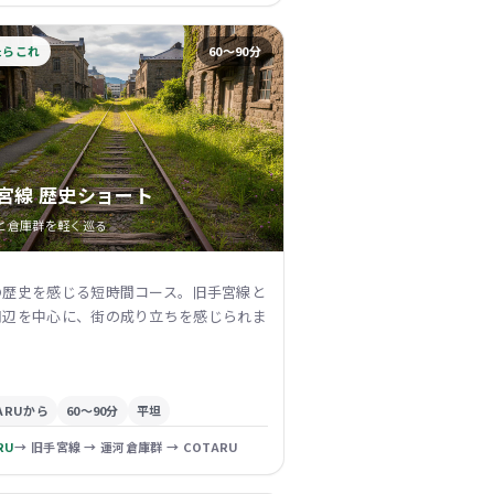
たらこれ
60〜90分
宮線 歴史ショート
と倉庫群を軽く巡る
の歴史を感じる短時間コース。旧手宮線と
周辺を中心に、街の成り立ちを感じられま
ARUから
60〜90分
平坦
RU
→ 旧手宮線 → 運河倉庫群 → COTARU