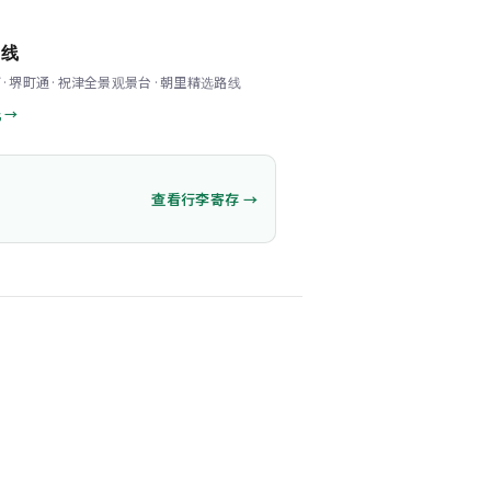
路线
·堺町通·祝津全景观景台·朝里精选路线
 →
查看行李寄存 →