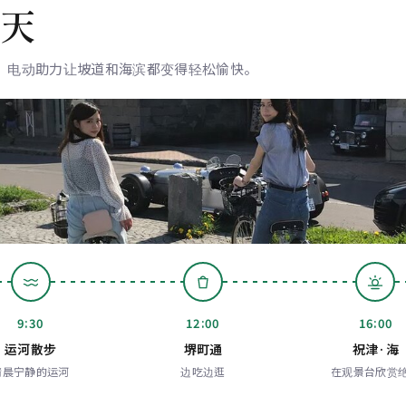
天
。电动助力让坡道和海滨都变得轻松愉快。
9:30
12:00
16:00
运河散步
堺町通
祝津·海
清晨宁静的运河
边吃边逛
在观景台欣赏