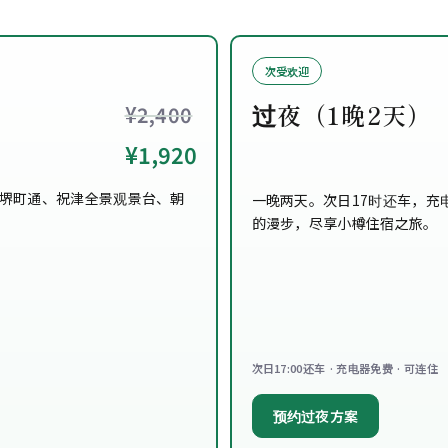
次受欢迎
过夜（1晚2天）
¥2,400
¥1,920
堺町通、祝津全景观景台、朝
一晚两天。次日17时还车，充
的漫步，尽享小樽住宿之旅。
次日17:00还车 · 充电器免费 · 可连住
预约过夜方案