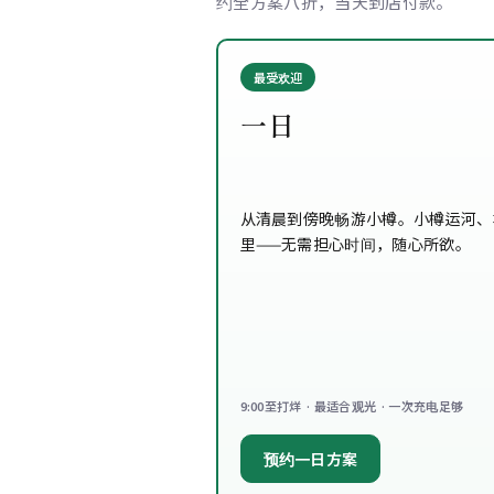
约全方案八折，当天到店付款。
最受欢迎
一日
从清晨到傍晚畅游小樽。小樽运河、
里——无需担心时间，随心所欲。
9:00至打烊 · 最适合观光 · 一次充电足够
预约一日方案