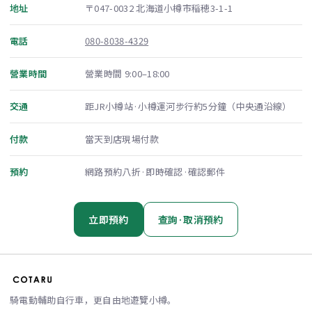
地址
〒047-0032 北海道小樽市稲穂3-1-1
電話
080-8038-4329
營業時間
營業時間 9:00–18:00
交通
距JR小樽站·小樽運河步行約5分鐘（中央通沿線）
付款
當天到店現場付款
預約
網路預約八折·即時確認·確認郵件
立即預約
查詢·取消預約
騎電動輔助自行車，更自由地遊覽小樽。