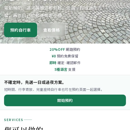
電動輔助，運河與坡道都輕鬆。先選一日或過夜方
案，再依自己的節奏暢遊小樽。
預約自行車
查看價格
20%OFF
網路預約
¥0
預約免費保留
即時
確定·確認郵件
5種語言
支援
不確定時，先選一日或過夜方案。
短時間、行李寄放、兒童座椅自行車也可在預約頁面一起選擇。
開始預約
SERVICES
您可以做的