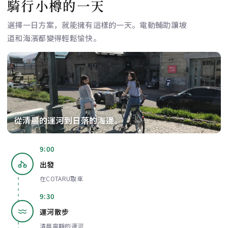
騎行小樽的一天
選擇一日方案，就能擁有這樣的一天。電動輔助讓坡
道和海濱都變得輕鬆愉快。
從清晨的運河到日落的海邊。
9:00
出發
在COTARU取車
9:30
運河散步
清晨寧靜的運河