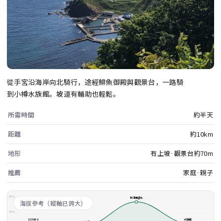
從手宮沿海岸向北騎行，途經鯡魚御殿與觀景台，一路騎
到小樽水族館。坡道有輔助也輕鬆。
所需時間
約半天
距離
約10km
地形
有上坡·觀景台約70m
推薦
家庭·親子
80m
祝津展望台
海拔參考（縱軸已誇大）
40m
COTARU
水族館