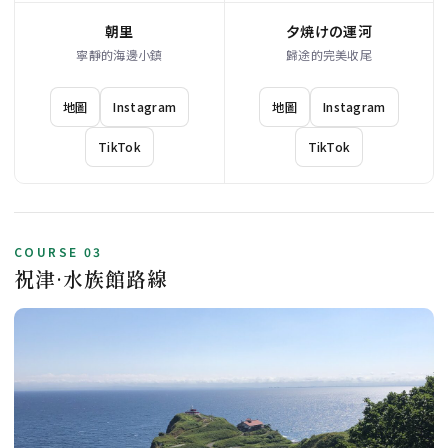
朝里
夕焼けの運河
寧靜的海邊小鎮
歸途的完美收尾
地圖
Instagram
地圖
Instagram
TikTok
TikTok
COURSE 03
祝津·水族館路線