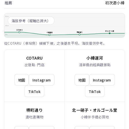
推薦
初次遊小樽
80m
海拔參考（縱軸已誇大）
40m
COTARU
オルゴール堂
堺町通り
小樽運河
0m
從COTARU（車站側）緩緩下坡，之後基本平坦。海拔僅供參考。
COTARU
小樽運河
出發點·門店
淺草橋的經典觀景點
地圖
Instagram
地圖
Instagram
TikTok
TikTok
堺町通り
北一硝子・オルゴール堂
邊吃邊購物
小樽伴手禮必買地