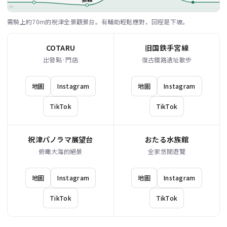
旧手宮線
0m
需騎上約70m的祝津全景觀景台。有輔助輕鬆應對，回程是下坡。
COTARU
旧国鉄手宮線
出發點·門店
復古鐵路遺址散步
地圖
Instagram
地圖
Instagram
TikTok
TikTok
祝津パノラマ展望台
おたる水族館
俯瞰大海的絕景
全家悠閒遊覽
地圖
Instagram
地圖
Instagram
TikTok
TikTok