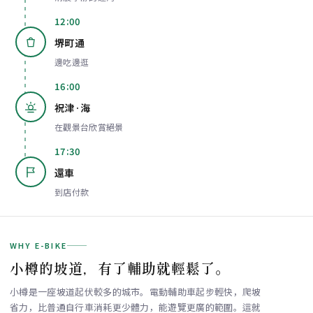
12:00
堺町通
邊吃邊逛
16:00
祝津·海
在觀景台欣賞絕景
17:30
還車
到店付款
WHY E-BIKE
小樽的坡道，有了輔助就輕鬆了。
小樽是一座坡道起伏較多的城市。電動輔助車起步輕快，爬坡
省力，比普通自行車消耗更少體力，能遊覽更廣的範圍。這就