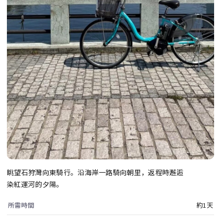
眺望石狩灣向東騎行。沿海岸一路騎向朝里，返程時邂逅
染紅運河的夕陽。
所需時間
約1天