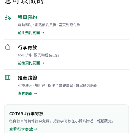
租車預約
電動輔助·網路預約八折·當天到店付款
前往預約頁面 →
行李寄放
¥500/件·觀光時輕裝出行
前往預約頁面 →
推薦路線
小樽運河·堺町通·祝津全景觀景台·朝里精選路線
查看路線 →
COTARU行李寄放
租自行車時首件行李免費。把行李寄放在小樽站附近，輕鬆觀光。
查看行李寄放 →