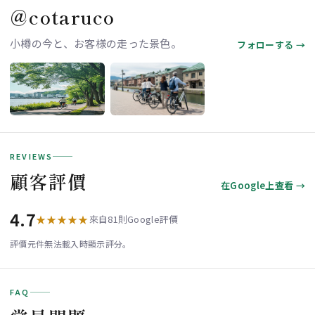
＠cotaruco
小樽の今と、お客様の走った景色。
フォローする →
REVIEWS
顧客評價
在Google上查看 →
4.7
★★★★★
來自81則Google評價
評價元件無法載入時顯示評分。
FAQ