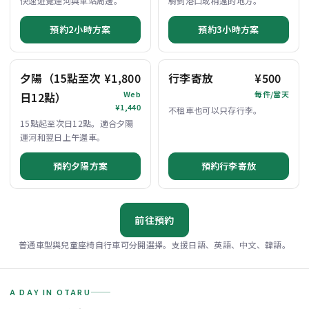
快速遊覽運河與車站周邊。
騎到港口或稍遠的地方。
預約2小時方案
預約3小時方案
夕陽（15點至次
¥1,800
行李寄放
¥500
Web
每件/當天
日12點）
¥1,440
不租車也可以只存行李。
15點起至次日12點。適合夕陽
運河和翌日上午還車。
預約夕陽方案
預約行李寄放
前往預約
普通車型與兒童座椅自行車可分開選擇。支援日語、英語、中文、韓語。
A DAY IN OTARU