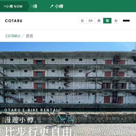
📍 小樽
📍 小樽
小樽 NOW
COTARU
／
首頁
OTARU E-BIKE RENTAL
漫遊小樽，
比步行更自由。