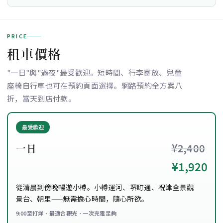
PRICE
租車價格
"一日"與"過夜"最受歡迎。短時間、行李寄放、兒童
座椅自行車也可在預約頁面選擇。網路預約全方案八
折，當天到店付款。
最受歡迎
一日
¥2,400
¥1,920
從清晨到傍晚暢遊小樽。小樽運河、堺町通、祝津全景觀
景台、朝里——無需擔心時間，隨心所欲。
9:00至打烊 · 最適合觀光 · 一次充電足夠