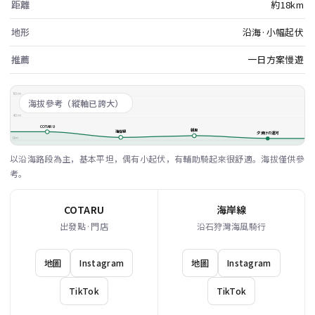
距離
約18km
地形
沿海·小幅起伏
推薦
一日方案慢遊
80m
海拔參考（縱軸已誇大）
40m
COTARU
朝里
海岸線
夕焼けの運河
0m
以沿海路段為主，基本平坦，偶有小起伏，有輔助騎起來很舒適。海拔僅供參
考。
COTARU
海岸線
出發點·門店
沿石狩灣海風騎行
地圖
Instagram
地圖
Instagram
TikTok
TikTok