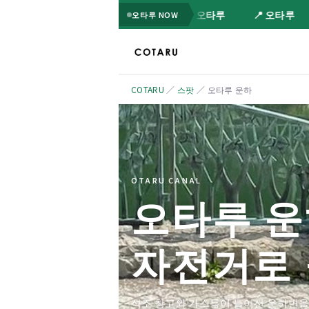
📍 오타루
📍 오타루
오타루 NOW
COTARU
／
스팟
／
오타루 운하
OTARU CANAL
오타루 
자전거로 
석조 창고와 가스등이 늘어선 운하변을