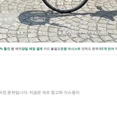
스 보기
 OK・카드 불필요・즉시 확정 ／ 1일 웹 ¥1,920부터(정가 ¥2,400)
0% 할인
웹 예약
당일 매장 결제
카드 불필요
전동 어시스트
언덕도 편하게
5개 언어
어진 운하입니다. 지금은 석조 창고와 가스등이