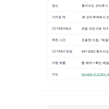
장소
홋카이도 오타루시 
가까운 역
JR 오타루역에서 도
COTARU에서
전동 자전거로 약 
추천 시간
조용한 아침／해질
COTARU 매장
047-0032 홋카이도 
수령 흐름
웹 예약→확인 메일
지도
Google 지도에서 