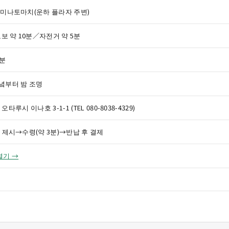
미나토마치(운하 플라자 주변)
보 약 10분／자전거 약 5분
5분
녘부터 밤 조명
오타루시 이나호 3-1-1 (TEL 080-8038-4329)
 제시→수령(약 3분)→반납 후 결제
열기 →