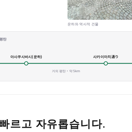
운하와 역사적 건물
 평탄
아사쿠사바시(운하)
사카이마치通り
거의 평탄・약 5km
 빠르고 자유롭습니다.