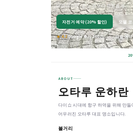
데미야까지, 걷는 것보다 자유롭게.
자전거 예약 (20% 할인)
모델 코
★ 4.2
Google 후기 366건 ／ 당일 예약
2
ABOUT
오타루 운하란
다이쇼 시대에 항구 하역을 위해 만들
어우러진 오타루 대표 명소입니다.
볼거리