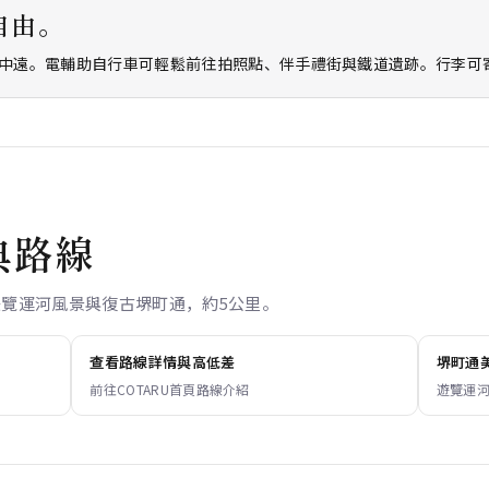
自由。
中遠。電輔助自行車可輕鬆前往拍照點、伴手禮街與鐵道遺跡。行李可寄放
典路線
遊覽運河風景與復古堺町通，約5公里。
查看路線詳情與高低差
堺町通
前往COTARU首頁路線介紹
遊覽運