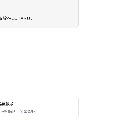
在COTARU。
美食散步
河後想順路去的美食街