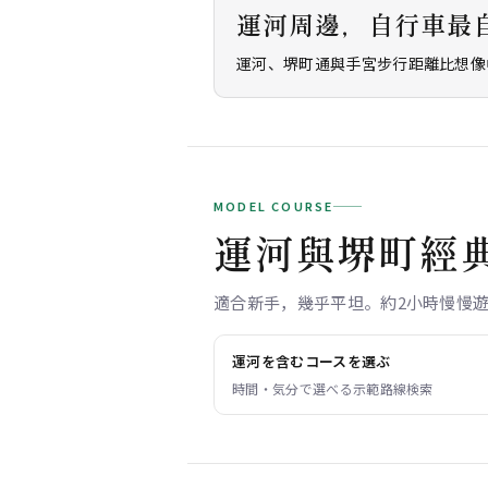
運河周邊，自行車最
運河、堺町通與手宮步行距離比想像
MODEL COURSE
運河與堺町經
適合新手，幾乎平坦。約2小時慢慢
運河を含むコースを選ぶ
時間・気分で選べる示範路線検索