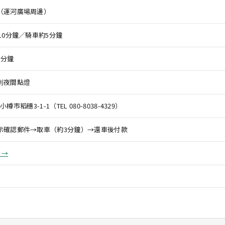
（運河廣場周邊）
10分鐘／騎車約5分鐘
5分鐘
到夜間點燈
小樽市稻穗3-1-1（TEL 080-8038-4329）
示確認郵件→取車（約3分鐘）→還車後付款
 →