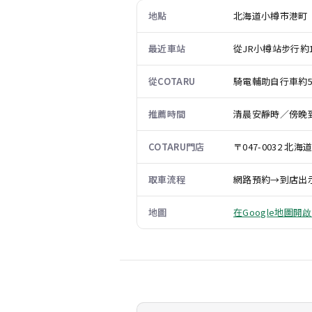
地點
北海道小樽市港町
最近車站
從JR小樽站步行約
從COTARU
騎電輔助自行車約
推薦時間
清晨安靜時／傍晚
COTARU門店
〒047-0032 北海道
取車流程
網路預約→到店出
地圖
在Google地圖開啟