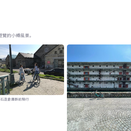
車遊覽的小樽風景。
在石造倉庫群前騎行