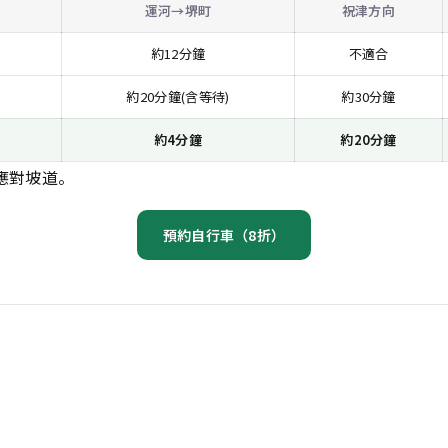
運河→堺町
祝津方向
約12分鐘
不適合
約20分鐘(含等待)
約30分鐘
約4分鐘
約20分鐘
應對坡道。
預約自行車（8折）