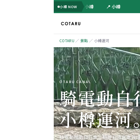
📍 小樽
📍 小樽
小樽 NOW
COTARU
／
景點
／
小樽運河
OTARU CANAL
騎電動自
小樽運河
騎電動輔助自行車，暢遊石造倉庫與