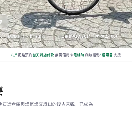
線
OK・無需信用卡・即時確認 ／ 一日網路¥1,920起（通常¥2,400）
8折
網路預約
當天到店付款
無需信用卡
電輔助
爬坡輕鬆
5種語言
支援
麼
今石造倉庫與煤氣燈交織出的復古景觀，已成為