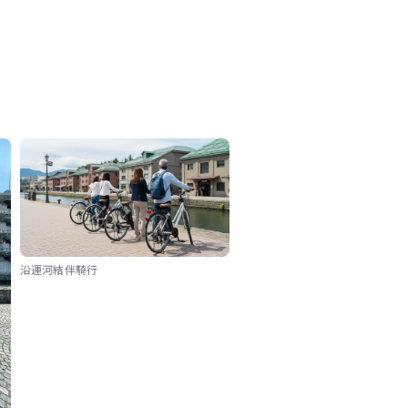
沿運河結伴騎行