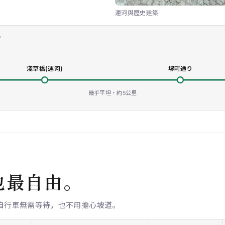
運河與歷史建築
行
淺草橋(運河)
堺町通り
幾乎平坦・約5公里
也最自由。
自行車無需等待，也不用擔心坡道。