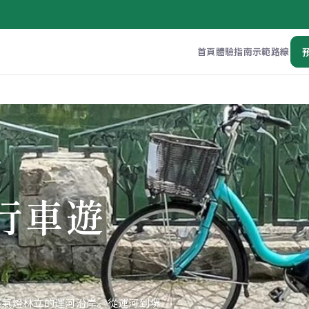
首頁
體驗
指南
示範路線
行車遊
。
煤氣燈林立的運河沿岸。從運河到堺