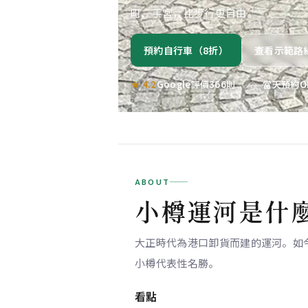
町、手宮，比步行更自由。
預約自行車（8折）
查看示範路
★ 4.2
Google評價366則 ／ 當天預約
ABOUT
小樽運河是什
大正時代為港口卸貨而建的運河。如
小樽代表性名勝。
看點