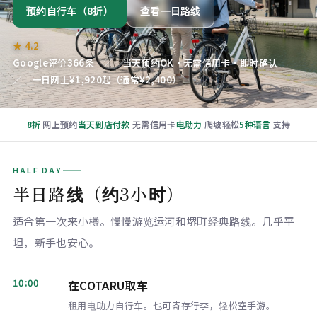
预约自行车（8折）
查看一日路线
★ 4.2
Google评价366条 ／ 当天预约OK・无需信用卡・即时确认
／ 一日网上¥1,920起（通常¥2,400）
8折
网上预约
当天到店付款
无需信用卡
电助力
爬坡轻松
5种语言
支持
HALF DAY
半日路线（约3小时）
适合第一次来小樽。慢慢游览运河和堺町经典路线。几乎平
坦，新手也安心。
10:00
在COTARU取车
租用电助力自行车。也可寄存行李，轻松空手游。