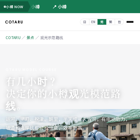
📍 小樽
📍 小樽
小樽 NOW
COTARU
／
景点
／
观光示范路线
OTARU MODEL COURSE
有几小时？
决定你的小樽观光模范路
线。
运河、堺町、祝津、朝里，半天或一天皆可。有电动助力，
坡道和海岸线都轻松惬意，效率更高。