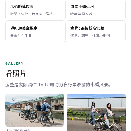
示范路线検索
游览小樽运河
時間・気分・行き先で選ぶ
经典运河区域
堺町通美食散步
查看3条路线高低差
美食与伴手礼
运河、朝里、祝津地形图
GALLERY
看照片
这些是实际骑COTARU电助力自行车游览的小樽风景。
从运河沿线出发