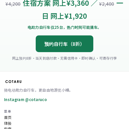
住宿方案 网上¥3,360 ／
一
¥4,200
¥2,400
日 网上¥1,920
电助力自行车仅25台，热门时间可能满车。
预约自行车（8折）
网上预约8折・当天到店付款・无需信用卡・即时确认・可寄存行李
骑电动助力自行车，更自由地游览小樽。
Instagram @cotaruco
菜单
首页
体验
指南