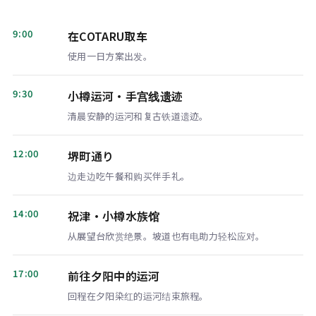
9:00
在COTARU取车
使用一日方案出发。
9:30
小樽运河・手宫线遗迹
清晨安静的运河和复古铁道遗迹。
12:00
堺町通り
边走边吃午餐和购买伴手礼。
14:00
祝津・小樽水族馆
从展望台欣赏绝景。坡道也有电助力轻松应对。
17:00
前往夕阳中的运河
回程在夕阳染红的运河结束旅程。