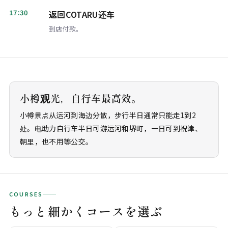
17:30
返回COTARU还车
到店付款。
小樽观光，自行车最高效。
小樽景点从运河到海边分散，步行半日通常只能走1到2
处。电助力自行车半日可游运河和堺町，一日可到祝津、
朝里，也不用等公交。
COURSES
もっと細かくコースを選ぶ