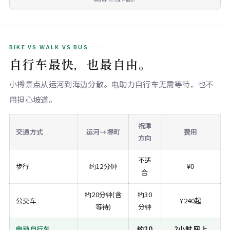
爬坡至祝津・约18公里（一日路线）
BIKE VS WALK VS BUS
自行车最快，也最自由。
小樽景点从运河到海边分散。电助力自行车无需等待，也不
用担心坡道。
祝津
交通方式
运河→堺町
费用
方向
不适
步行
约12分钟
¥0
合
约20分钟(含
约30
公交车
¥240起
等待)
分钟
电动自行车
约20
2小时 网上