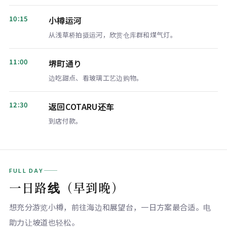
10:15
小樽运河
从浅草桥拍摄运河，欣赏仓库群和煤气灯。
11:00
堺町通り
边吃甜点、看玻璃工艺边购物。
12:30
返回COTARU还车
到店付款。
FULL DAY
一日路线（早到晚）
想充分游览小樽，前往海边和展望台，一日方案最合适。电
助力让坡道也轻松。